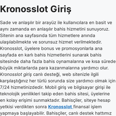
Kronosslot Giriş
Sade ve anlaşılır bir arayüz ile kullanıcılara en basit ve
aynı zamanda en anlaşılır bahis hizmetini sunuyoruz.
Sitenin ana sayfasında tüm hizmetlere anında
ulaşılabilmekte ve sorunsuz hizmet verilmektedir.
Kronosslot, üyelere bonus ve promosyonlarla ana
sayfada en karlı bahis hizmetlerini sunarak bahis
sitesinde daha fazla bahis oynamalarına ve kısa sürede
büyük miktarlarda para kazanmalarına yardımcı olur.
Kronosslot giriş
canlı desteği, web sitenizle ilgili
karşılaştığınız her türlü sorunda size yardımcı olmak için
7/24 hizmetinizdedir. Mobil giriş ve bilgisayar girişi ile
teknolojik yenilikleri takip eden bahis sitesi, üyelerine
en kolay erişimi sunmaktadır. Bahisçiler, siteye hesap
yetkisi verdikten sonra
Kronosslot
finansal işlem
yapmaya başlayabilir. Bahisçiler, canlı destek hattımız