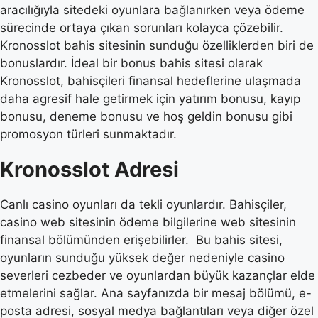
aracılığıyla sitedeki oyunlara bağlanırken veya ödeme
sürecinde ortaya çıkan sorunları kolayca çözebilir.
Kronosslot bahis sitesinin sunduğu özelliklerden biri de
bonuslardır. İdeal bir bonus bahis sitesi olarak
Kronosslot, bahisçileri finansal hedeflerine ulaşmada
daha agresif hale getirmek için yatırım bonusu, kayıp
bonusu, deneme bonusu ve hoş geldin bonusu gibi
promosyon türleri sunmaktadır.
Kronosslot Adresi
Canlı casino oyunları da tekli oyunlardır. Bahisçiler,
casino web sitesinin ödeme bilgilerine web sitesinin
finansal bölümünden erişebilirler. Bu bahis sitesi,
oyunların sunduğu yüksek değer nedeniyle casino
severleri cezbeder ve oyunlardan büyük kazançlar elde
etmelerini sağlar. Ana sayfanızda bir mesaj bölümü, e-
posta adresi, sosyal medya bağlantıları veya diğer özel