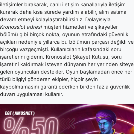
iletişimler bırakarak, canlı iletişim kanallarıyla iletişim
kurarak daha kısa sürede yardım alabilir, alım satıma
devam etmeyi kolaylaştırabilirsiniz. Dolayısıyla
Kronosslot adresi
müşteri hizmetleri ve şikayetler
bölümü gibi birçok nokta, oyunun etrafındaki güvenlik
açıkları nedeniyle yıllarca bu bölümün parçası değildi ve
birçoğu vazgeçmişti. Kullanıcıların kafasındaki soru
işaretlerini giderin. Kronosslot Şikayet Kutusu, soru
işaretini kaldırmak isteyen dünyanın her yerinden siteye
gelen oyuncuları destekler. Oyun başlamadan önce her
türlü bilgiyi gönderen ekipler, hiçbir şeyin
kaybolmamasını garanti ederken birden fazla güvenlik
duvarı uygulaması kullanır.