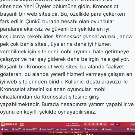
sitesinde Yeni Üyeler bölümüne gidin. Kronosslot
başarılı bir web sitesidir. Bu, özellikle para çekerken
fark edilir. Çünkü burada hesabı olan oyuncular
paralarını eksiksiz ve güvenli bir şekilde en iyi
koşullarda çekebilirler.
Kronosslot güncel adresi
, anda
pek çok bahis sitesi, üyelerine daha iyi hizmet
verebilmek için sitelerini mobil uyumlu hale getirmeye
çalışıyor ve her şey giderek daha belirgin hale geliyor.
Başarılı bir Kronosslot web sitesi bu alanda faaliyet
gösteren, bu alanda yeterli hizmeti vermeye çalışan en
iyi web sitelerinden biridir. Kullanıcı dostu arayüzü ile
Kronosslot sitesini kullanan oyuncular, mobil
cihazlarından da Kronosslot sitesine giriş
yapabilmektedir. Burada hesabınıza yatırım yapabilir ve
oyunu en keyifli şekilde oynayabilirsiniz.