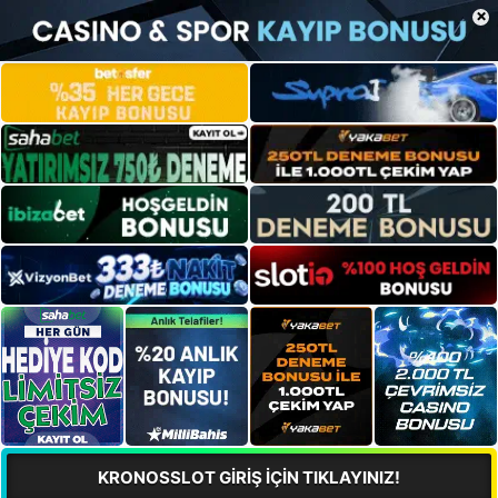
×
KRONOSSLOT GİRİŞ İÇİN TIKLAYINIZ!