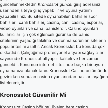
güncellenmektedir.
Kronosslot güncel
giriş adresiniz
üzerinden siteye giriş yapabilir ve oyuna yatırım
yapabilirsiniz. Bu sitede oynanabilen bahisler spor
bahisleri, canlı bahisler, casino, canlı casino, esporlar,
video oyunları ve sanal bahislerdir. Casino oyunları
kullanıcılar için çok eğlenceli görünse de bahis
sitelerinin yaşadığı takılma ve donma sorunları sitelerin
popülaritesini azaltır. Ancak Kronosslot bu konuda çok
dikkatlidir. Çalıştığımız profesyonel altyapı sağlayıcıları
sayesinde Kronosslot altyapısı kaliteli ve her zaman
günceldir. Konumun internet sitesinde başka bir oyun
oynamanıza olanak tanır. Kronosslot Casino bölümünde
gezinirken sunulan casino oyunlarından bazıları aşağıda
listelenmiştir.
Kronosslot Güvenilir Mi
Kronosslot Casino bölümü üyeleri hem casino