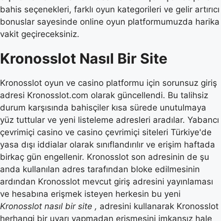
bahis seçenekleri, farklı oyun kategorileri ve gelir artırıcı
bonuslar sayesinde online oyun platformumuzda harika
vakit geçireceksiniz.
Kronosslot Nasıl Bir Site
Kronosslot oyun ve casino platformu için sorunsuz giriş
adresi Kronosslot.com olarak güncellendi. Bu talihsiz
durum karşısında bahisçiler kısa sürede unutulmaya
yüz tuttular ve yeni listeleme adresleri aradılar. Yabancı
çevrimiçi casino ve casino çevrimiçi siteleri Türkiye'de
yasa dışı iddialar olarak sınıflandırılır ve erişim haftada
birkaç gün engellenir. Kronosslot son adresinin de şu
anda kullanılan adres tarafından bloke edilmesinin
ardından Kronosslot mevcut giriş adresini yayınlaması
ve hesabına erişmek isteyen herkesin bu yeni
Kronosslot nasıl bir site ,
adresini kullanarak Kronosslot
herhangi bir uyarı yapmadan erişmesini imkansız hale