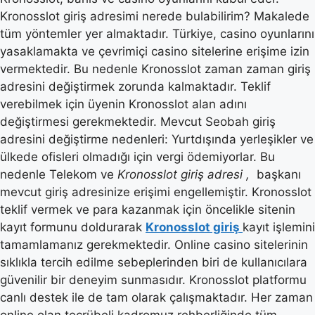
Kronosslot giriş adresimi nerede bulabilirim? Makalede
tüm yöntemler yer almaktadır. Türkiye, casino oyunlarını
yasaklamakta ve çevrimiçi casino sitelerine erişime izin
vermektedir. Bu nedenle Kronosslot zaman zaman giriş
adresini değiştirmek zorunda kalmaktadır. Teklif
verebilmek için üyenin Kronosslot alan adını
değiştirmesi gerekmektedir. Mevcut Seobah giriş
adresini değiştirme nedenleri: Yurtdışında yerleşikler ve
ülkede ofisleri olmadığı için vergi ödemiyorlar. Bu
nedenle Telekom ve
Kronosslot giriş adresi ,
başkanı
mevcut giriş adresinize erişimi engellemiştir. Kronosslot
teklif vermek ve para kazanmak için öncelikle sitenin
kayıt formunu doldurarak
Kronosslot giriş
kayıt işlemini
tamamlamanız gerekmektedir. Online casino sitelerinin
sıklıkla tercih edilme sebeplerinden biri de kullanıcılara
güvenilir bir deneyim sunmasıdır. Kronosslot platformu
canlı destek ile de tam olarak çalışmaktadır. Her zaman