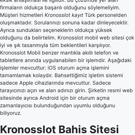
firmaların oldukça başarılı olduğunu söylemeliyim.
Müşteri hizmetleri
Kronosslot kayıt
Türk personelden
oluşmaktadır. Sorularınızı sonuna kadar dinleyecektir.
Ayrıca sundukları seçeneklerin oldukça yüksek
olduğunu da belirtelim. Kronosslot mobil web sitesi çok
iyi ve şık tasarımıyla tüm beklentileri karşılıyor.
Kronosslot Mobil benzer mantıkla akıllı telefon ve
tabletlere anında uygulanabilen bir işlemdir. Aşağıdaki
işlemler mevcuttur: iOS oturum açma işlemini
tamamlamak kolaydır. Bahsettiğimiz işletim sistemi
sadece Apple cihazlarında mevcuttur. Sadece
tarayıcınızı açın ve alan adınızı girin. Şirketin resmi web
sitesinde ayrıca Android için bir oturum açma
zamanlayıcısı bulunduğundan uyumlu olduğunu
biliyoruz.
Kronosslot Bahis Sitesi