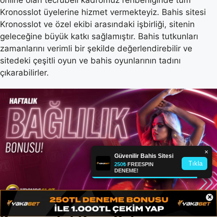
online olan tecrübeli kadromuz rehberliğinde tüm
Kronosslot üyelerine hizmet vermekteyiz. Bahis sitesi
Kronosslot ve özel ekibi arasındaki işbirliği, sitenin
geleceğine büyük katkı sağlamıştır. Bahis tutkunları
zamanlarını verimli bir şekilde değerlendirebilir ve
sitedeki çeşitli oyun ve bahis oyunlarının tadını
çıkarabilirler.
×