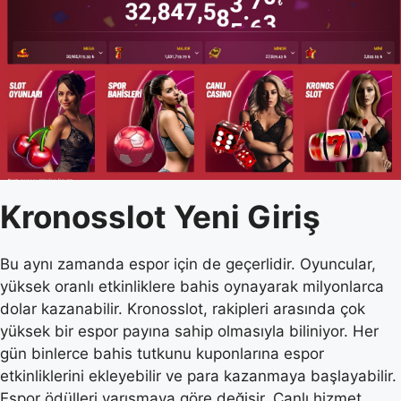
Kronosslot Yeni Giriş
Bu aynı zamanda espor için de geçerlidir. Oyuncular,
yüksek oranlı etkinliklere bahis oynayarak milyonlarca
dolar kazanabilir. Kronosslot, rakipleri arasında çok
yüksek bir espor payına sahip olmasıyla biliniyor. Her
gün binlerce bahis tutkunu kuponlarına espor
etkinliklerini ekleyebilir ve para kazanmaya başlayabilir.
Espor ödülleri yarışmaya göre değişir. Canlı hizmet