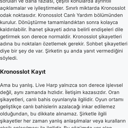
soruları ve daha fazlası, çeşitli konularda ayrıntılı
açıklamalar ve iyileştirmeler. Sınırlı miktarda Kronosslot
odak noktasıdır. Kronosslot Canlı Yardım bölümünden
kurulur. Dönüştürme tamamlandıktan sonra kolayca
kaldırılabilir. İhanet şikayeti adına belirli endişeleri dile
getirmek son derece normaldir. Kronosslot şikayetleri
adına bu noktaları özetlemek gerekir. Sohbet şikayetleri
diye bir şey de var. Şirketin şu anda yanıt vermediğini
söyledi.
Kronosslot Kayıt
Ama bu yanlış. Live Harp yalnızca son derece işlevsel
değil, aynı zamanda hızlıdır. İletişim kazasızdır. Oran
şikayetleri, canlı bahis oyunlarıyla ilgilidir. Oyun ortamı
geliştikçe canlı bahislerin azalacağı inkar edilemez
olduğundan, bu dikkate alınamaz. Şirketle ilgili
şikayetler her zaman yanlış anlaşılmalar veya kuralların
eksik anlaşılması ile ilgilidir. Bu çözümde yer alan