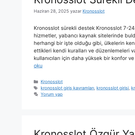
Haziran 28, 2025
yazar
Kronosslot
Kronosslot sürekli destek Kronosslot 7-24
hizmetler, yabancı kaynak sitelerinde buld
herhangi bir işte olduğu gibi, ülkelerin ken
ettikleri kendi kuralları ve düzenlemeleri v
kullanıcıları için daha yüksek bir konfor v
oku
Kategoriler
Kronosslot
Etiketler
kronosslot giriş kavramları
,
kronosslot girisi
,
k
Yorum yap
Kronosslot Özgür Yat