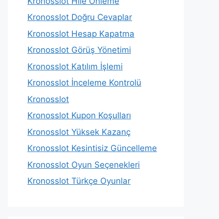
Kronosslot Hile Önleme
Kronosslot Doğru Cevaplar
Kronosslot Hesap Kapatma
Kronosslot Görüş Yönetimi
Kronosslot Katılım İşlemi
Kronosslot İnceleme Kontrolü
Kronosslot
Kronosslot Kupon Koşulları
Kronosslot Yüksek Kazanç
Kronosslot Kesintisiz Güncelleme
Kronosslot Oyun Seçenekleri
Kronosslot Türkçe Oyunlar