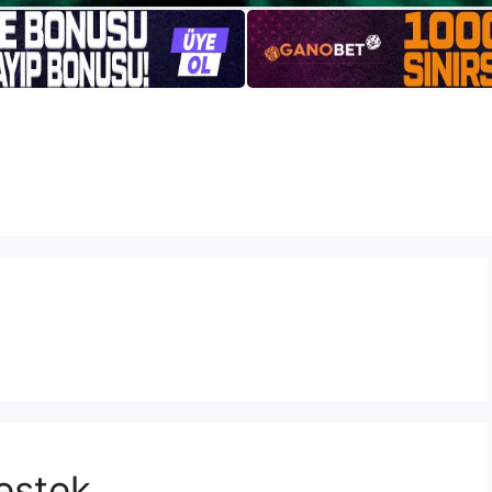
5
estek