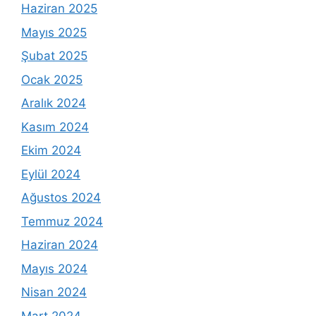
Haziran 2025
Mayıs 2025
Şubat 2025
Ocak 2025
Aralık 2024
Kasım 2024
Ekim 2024
Eylül 2024
Ağustos 2024
Temmuz 2024
Haziran 2024
Mayıs 2024
Nisan 2024
Mart 2024