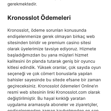
gerekmektedir.
Kronosslot Ödemeleri
Kronosslot, ödeme sorunları konusunda
endişelenmenize gerek olmayan birkaç web
sitesinden biridir ve premium casino sitesi
olarak üyelerimize tavsiye ediyoruz. Hizmete
başladığımızdan bu yana müşteri hizmet
kalitesini ön planda tutarak geniş bir oyuncu
kitlesi edindik. Yüksek oranlar, çok sayıda oyun
seçeneği ve çok cömert bonuslarla yapılan
bahisler sayesinde bu sitede efsane bir zaman
geçireceksiniz.
Kronosslot ödemeleri
Online’ın
resmi web sitesinin linki Kronosslot.com olarak
değiştirilmiştir. Bu hayal kırıklığı yaratan
uygulama aramasıyla aboneler ve ziyaretçiler,
endişelenmeden zaman kaybetmeden en son