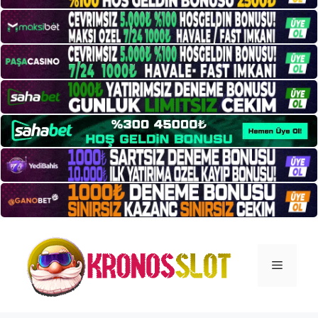
İçeriğe
atla
Menü