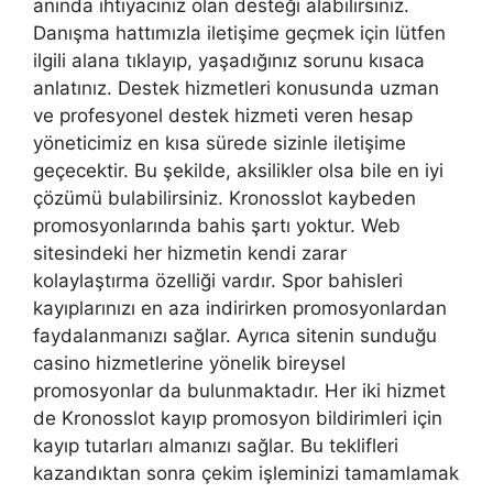
anında ihtiyacınız olan desteği alabilirsiniz.
Danışma hattımızla iletişime geçmek için lütfen
ilgili alana tıklayıp, yaşadığınız sorunu kısaca
anlatınız. Destek hizmetleri konusunda uzman
ve profesyonel destek hizmeti veren hesap
yöneticimiz en kısa sürede sizinle iletişime
geçecektir. Bu şekilde, aksilikler olsa bile en iyi
çözümü bulabilirsiniz. Kronosslot kaybeden
promosyonlarında bahis şartı yoktur. Web
sitesindeki her hizmetin kendi zarar
kolaylaştırma özelliği vardır. Spor bahisleri
kayıplarınızı en aza indirirken promosyonlardan
faydalanmanızı sağlar. Ayrıca sitenin sunduğu
casino hizmetlerine yönelik bireysel
promosyonlar da bulunmaktadır. Her iki hizmet
de Kronosslot kayıp promosyon bildirimleri için
kayıp tutarları almanızı sağlar. Bu teklifleri
kazandıktan sonra çekim işleminizi tamamlamak