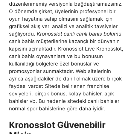
düzenlenmemiş versiyonla bağdaştıramazsınız.
O dönemde şirket, üyelerinin profesyonel bir
oyun hayatına sahip olmasını sağlamak için
grafiksel akış veri analizi ve analitik tavsiyeler
sağlıyordu.
Kronosslot canlı canlı bahis bölümü
canlı bahis müşterilerine kazançlı bir dünyanın
kapısını açmaktadır. Kronosslot Live Kronosslot,
canlı bahis oynayanlara ve bu bonusun
kullanıldığı bölgelere özel bonuslar ve
promosyonlar sunmaktadır. Web sitelerinin
ayrıca aşağıdakiler de dahil olmak üzere birçok
faydası vardır: Sitede belirlenen franchise
seviyeleri, birçok bonus, kolay bahisler, açık
bahisler vb. Bu nedenle sitedeki canlı bahisler
normal spor bahislerine göre daha iyidir.
Kronosslot Güvenebilir