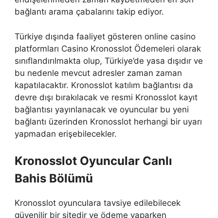
bağlantı arama çabalarını takip ediyor.
Türkiye dışında faaliyet gösteren online casino
platformları Casino Kronosslot Ödemeleri olarak
sınıflandırılmakta olup, Türkiye’de yasa dışıdır ve
bu nedenle mevcut adresler zaman zaman
kapatılacaktır. Kronosslot katılım bağlantısı da
devre dışı bırakılacak ve resmi Kronosslot kayıt
bağlantısı yayınlanacak ve oyuncular bu yeni
bağlantı üzerinden Kronosslot herhangi bir uyarı
yapmadan erişebilecekler.
Kronosslot Oyuncular Canlı
Bahis Bölümü
Kronosslot oyunculara tavsiye edilebilecek
güvenilir bir sitedir ve ödeme yaparken