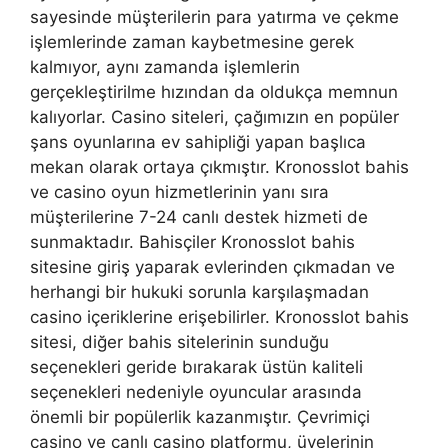
sayesinde müşterilerin para yatırma ve çekme
işlemlerinde zaman kaybetmesine gerek
kalmıyor, aynı zamanda işlemlerin
gerçekleştirilme hızından da oldukça memnun
kalıyorlar. Casino siteleri, çağımızın en popüler
şans oyunlarına ev sahipliği yapan başlıca
mekan olarak ortaya çıkmıştır. Kronosslot bahis
ve casino oyun hizmetlerinin yanı sıra
müşterilerine 7-24 canlı destek hizmeti de
sunmaktadır. Bahisçiler Kronosslot bahis
sitesine giriş yaparak evlerinden çıkmadan ve
herhangi bir hukuki sorunla karşılaşmadan
casino içeriklerine erişebilirler. Kronosslot bahis
sitesi, diğer bahis sitelerinin sunduğu
seçenekleri geride bırakarak üstün kaliteli
seçenekleri nedeniyle oyuncular arasında
önemli bir popülerlik kazanmıştır. Çevrimiçi
casino ve canlı casino platformu, üyelerinin