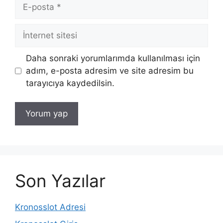
E-
posta
İnternet
sitesi
Daha sonraki yorumlarımda kullanılması için
adım, e-posta adresim ve site adresim bu
tarayıcıya kaydedilsin.
Son Yazılar
Kronosslot Adresi