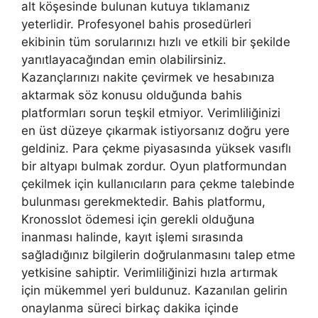
alt köşesinde bulunan kutuya tıklamanız
yeterlidir. Profesyonel bahis prosedürleri
ekibinin tüm sorularınızı hızlı ve etkili bir şekilde
yanıtlayacağından emin olabilirsiniz.
Kazançlarınızı nakite çevirmek ve hesabınıza
aktarmak söz konusu olduğunda bahis
platformları sorun teşkil etmiyor. Verimliliğinizi
en üst düzeye çıkarmak istiyorsanız doğru yere
geldiniz. Para çekme piyasasında yüksek vasıflı
bir altyapı bulmak zordur. Oyun platformundan
çekilmek için kullanıcıların para çekme talebinde
bulunması gerekmektedir. Bahis platformu,
Kronosslot ödemesi için gerekli olduğuna
inanması halinde, kayıt işlemi sırasında
sağladığınız bilgilerin doğrulanmasını talep etme
yetkisine sahiptir. Verimliliğinizi hızla artırmak
için mükemmel yeri buldunuz. Kazanılan gelirin
onaylanma süreci birkaç dakika içinde