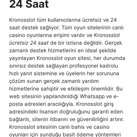
24 Saat
Kronosslot tüm kullanıcılarına ücretsiz ve 24
saat destek sağlıyor. Tüm oyun sitelerinin canlı
casino oyunlarına erişimi vardır ve
Kronosslot
ücretsiz 24 saat
de bir istisna değildir. Gerçek
zamanlı destek hizmetlerini en ideal şekilde
yayınlayan Kronosslot oyun sitesi, her durumda
sınırsız destek sağlayan profesyonel kadrolu
hızlı yanıt sistemine ve üyelerin her sorununa
çözüm sunan gerçek zamanlı yardım
hizmetlerine sahiptir ve etkileşim önemlidir. Bu
web sitesinin yapılandırıldığı Whatsapp ve e-
posta adresleri aracılığıyla. Kronosslot giriş
adresindeki lisansın doğruluğunu garanti eden
bağlantı, sitenin itibarını ve güvenilirliğini artırır.
Kronosslot sitesinin canlı bahis ve casino
oyunları için sunduğu basit ödeme yöntemleri