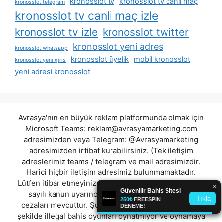
kronosslot tv
kronosslot tv canli maç
kronosslot telegram
kronosslot tv canli maç izle
kronosslot tv izle
kronosslot twitter
kronosslot yeni adres
kronosslot whatsapp
kronosslot üyelik
mobil kronosslot
kronosslot yeni giris
yeni adresi kronosslot
Avrasya'nın en büyük reklam platformunda olmak için
Microsoft Teams:
reklam@avrasyamarketing.com
adresimizden veya Telegram: @Avrasyamarketing
adresimizden irtibat kurabilirsiniz. (Tek iletişim
adreslerimiz teams / telegram ve mail adresimizdir.
Harici hiçbir iletişim adresimiz bulunmamaktadır.
Lütfen itibar etmeyiniz.) Türkiye yasalarına göre 7258
sayılı kanun uyarınca yasa dışı bahis oynamanın
cezaları mevcuttur. Şu an bulunduğunuz site hiç bir
şekilde illegal bahis oyunları oynatmıyor ve oynamaya