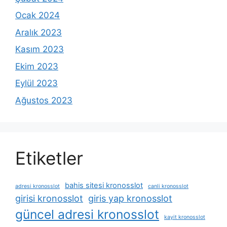
Ocak 2024
Aralık 2023
Kasım 2023
Ekim 2023
Eylül 2023
Ağustos 2023
Etiketler
bahis sitesi kronosslot
adresi kronosslot
canli kronosslot
girisi kronosslot
giris yap kronosslot
güncel adresi kronosslot
kayit kronosslot