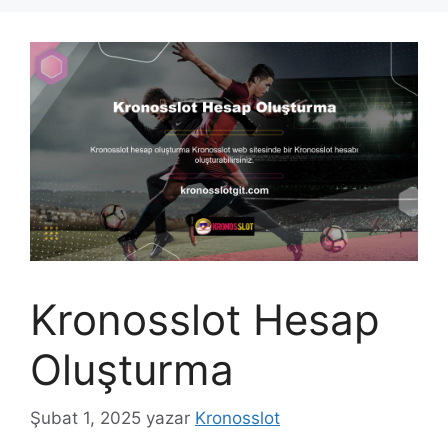
Kronosslot Hesap
Oluşturma
Şubat 1, 2025
yazar
Kronosslot