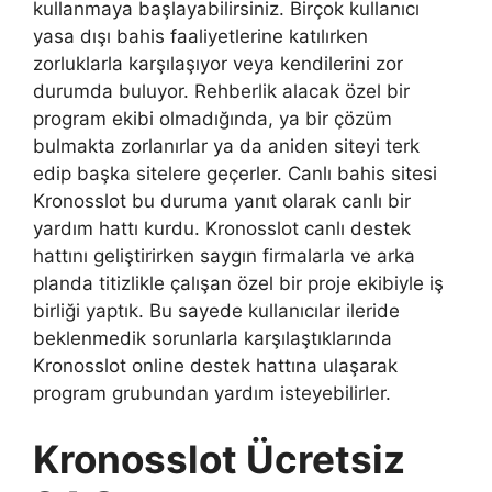
kullanmaya başlayabilirsiniz. Birçok kullanıcı
yasa dışı bahis faaliyetlerine katılırken
zorluklarla karşılaşıyor veya kendilerini zor
durumda buluyor. Rehberlik alacak özel bir
program ekibi olmadığında, ya bir çözüm
bulmakta zorlanırlar ya da aniden siteyi terk
edip başka sitelere geçerler. Canlı bahis sitesi
Kronosslot bu duruma yanıt olarak canlı bir
yardım hattı kurdu. Kronosslot canlı destek
hattını geliştirirken saygın firmalarla ve arka
planda titizlikle çalışan özel bir proje ekibiyle iş
birliği yaptık. Bu sayede kullanıcılar ileride
beklenmedik sorunlarla karşılaştıklarında
Kronosslot online destek hattına ulaşarak
program grubundan yardım isteyebilirler.
Kronosslot Ücretsiz