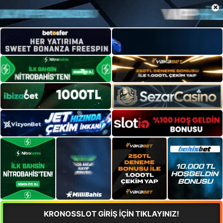
×
KRONOSSLOT GİRİŞ İÇİN TIKLAYINIZ!