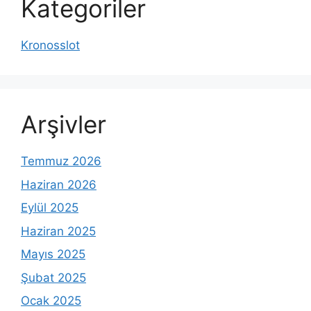
Kategoriler
Kronosslot
Arşivler
Temmuz 2026
Haziran 2026
Eylül 2025
Haziran 2025
Mayıs 2025
Şubat 2025
Ocak 2025