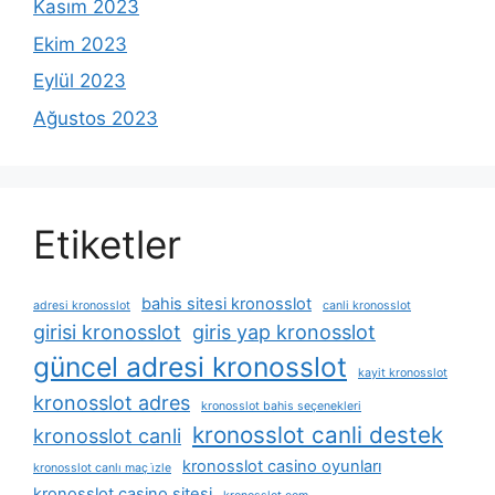
Kasım 2023
Ekim 2023
Eylül 2023
Ağustos 2023
Etiketler
bahis sitesi kronosslot
adresi kronosslot
canli kronosslot
girisi kronosslot
giris yap kronosslot
güncel adresi kronosslot
kayit kronosslot
kronosslot adres
kronosslot bahis seçenekleri
kronosslot canli destek
kronosslot canli
kronosslot casino oyunları
kronosslot canlı maç i̇zle
kronosslot casino sitesi