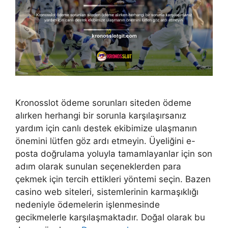
Kronosslot ödeme sorunları siteden ödeme
alırken herhangi bir sorunla karşılaşırsanız
yardım için canlı destek ekibimize ulaşmanın
önemini lütfen göz ardı etmeyin. Üyeliğini e-
posta doğrulama yoluyla tamamlayanlar için son
adım olarak sunulan seçeneklerden para
çekmek için tercih ettikleri yöntemi seçin. Bazen
casino web siteleri, sistemlerinin karmaşıklığı
nedeniyle ödemelerin işlenmesinde
gecikmelerle karşılaşmaktadır. Doğal olarak bu