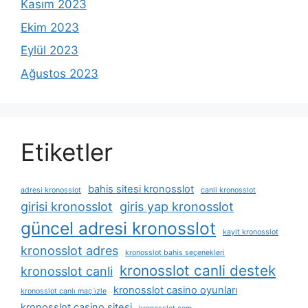
Kasım 2023
Ekim 2023
Eylül 2023
Ağustos 2023
Etiketler
bahis sitesi kronosslot
adresi kronosslot
canli kronosslot
girisi kronosslot
giris yap kronosslot
güncel adresi kronosslot
kayit kronosslot
kronosslot adres
kronosslot bahis seçenekleri
kronosslot canli destek
kronosslot canli
kronosslot casino oyunları
kronosslot canlı maç i̇zle
kronosslot casino sitesi