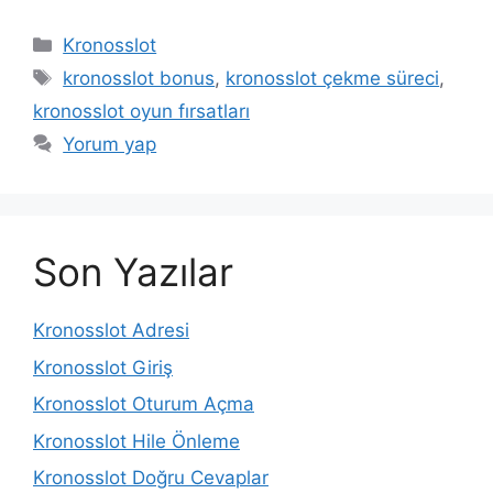
Kategoriler
Kronosslot
Etiketler
kronosslot bonus
,
kronosslot çekme süreci
,
kronosslot oyun fırsatları
Yorum yap
Son Yazılar
Kronosslot Adresi
Kronosslot Giriş
Kronosslot Oturum Açma
Kronosslot Hile Önleme
Kronosslot Doğru Cevaplar