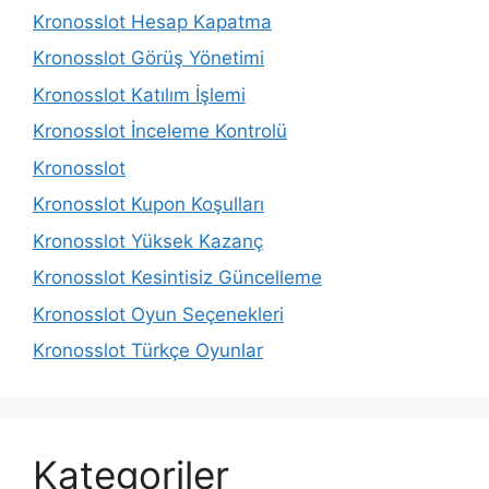
Kronosslot Hesap Kapatma
Kronosslot Görüş Yönetimi
Kronosslot Katılım İşlemi
Kronosslot İnceleme Kontrolü
Kronosslot
Kronosslot Kupon Koşulları
Kronosslot Yüksek Kazanç
Kronosslot Kesintisiz Güncelleme
Kronosslot Oyun Seçenekleri
Kronosslot Türkçe Oyunlar
Kategoriler