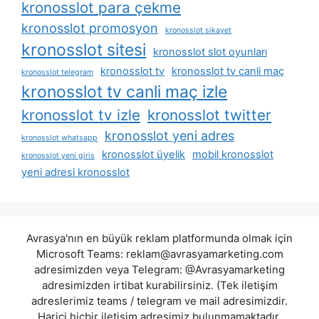
kronosslot para çekme
kronosslot promosyon
kronosslot sikayet
kronosslot sitesi
kronosslot slot oyunları
kronosslot tv
kronosslot tv canli maç
kronosslot telegram
kronosslot tv canli maç izle
kronosslot tv izle
kronosslot twitter
kronosslot yeni adres
kronosslot whatsapp
kronosslot üyelik
mobil kronosslot
kronosslot yeni giris
yeni adresi kronosslot
Avrasya'nın en büyük reklam platformunda olmak için
Microsoft Teams:
reklam@avrasyamarketing.com
adresimizden veya Telegram: @Avrasyamarketing
adresimizden irtibat kurabilirsiniz. (Tek iletişim
adreslerimiz teams / telegram ve mail adresimizdir.
Harici hiçbir iletişim adresimiz bulunmamaktadır.