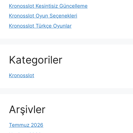
Kronosslot Kesintisiz Güncelleme
Kronosslot Oyun Seçenekleri
Kronosslot Türkçe Oyunlar
Kategoriler
Kronosslot
Arşivler
Temmuz 2026