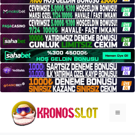
İçeriğe
atla
Menü