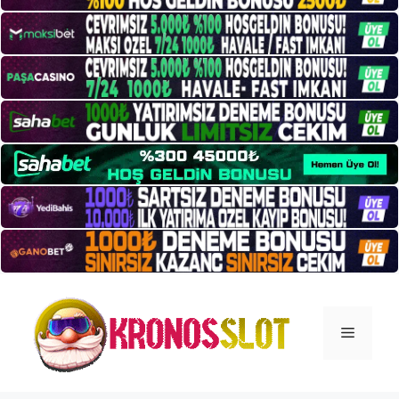
İçeriğe
atla
Menü