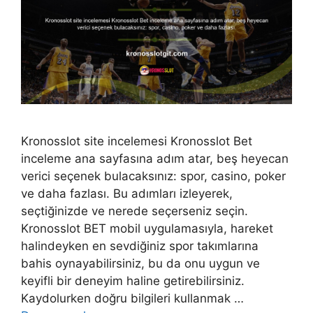
Kronosslot site incelemesi Kronosslot Bet
inceleme ana sayfasına adım atar, beş heyecan
verici seçenek bulacaksınız: spor, casino, poker
ve daha fazlası. Bu adımları izleyerek,
seçtiğinizde ve nerede seçerseniz seçin.
Kronosslot BET mobil uygulamasıyla, hareket
halindeyken en sevdiğiniz spor takımlarına
bahis oynayabilirsiniz, bu da onu uygun ve
keyifli bir deneyim haline getirebilirsiniz.
Kaydolurken doğru bilgileri kullanmak …