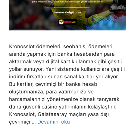
Kronosslot ödemeleri seobahis, ödemeleri
anında yapmak için banka hesabından para
aktarmak veya dijital kart kullanmak gibi çeşitli
yollar sunuyor. Yeni sistemde kullanıcılara çeşitli
indirim fırsatları sunan sanal kartlar yer alıyor.
Bu kartlar, çevrimiçi bir banka hesabı
oluşturmanıza, para yatırmanıza ve
harcamalarınızı yönetmenize olanak tanıyarak
daha güvenli casino yatırımlarını kolaylaştırır.
Kronosslot, Galatasaray maçları yasa dışı
çevrimiçi …
Devamını oku