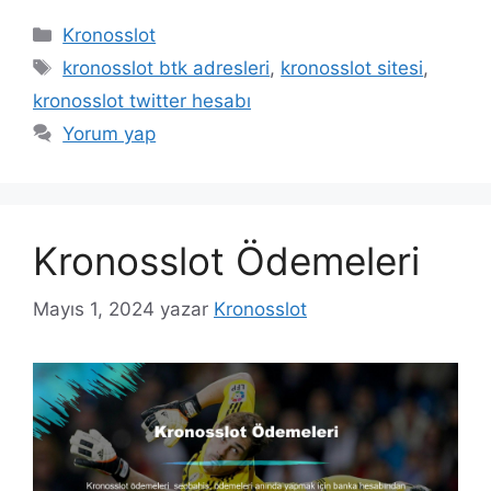
Kategoriler
Kronosslot
Etiketler
kronosslot btk adresleri
,
kronosslot sitesi
,
kronosslot twitter hesabı
Yorum yap
Kronosslot Ödemeleri
Mayıs 1, 2024
yazar
Kronosslot