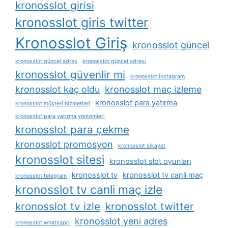
kronosslot girisi
kronosslot giris twitter
Kronosslot Giriş
kronosslot güncel
kronosslot güncel adres
kronosslot güncel adresi
kronosslot güvenlir mi
kronosslot instagram
kronosslot kaç oldu
kronosslot maç izleme
kronosslot para yatırma
kronosslot müşteri hizmetleri
kronosslot para yatırma yöntemleri
kronosslot para çekme
kronosslot promosyon
kronosslot sikayet
kronosslot sitesi
kronosslot slot oyunları
kronosslot tv
kronosslot tv canli maç
kronosslot telegram
kronosslot tv canli maç izle
kronosslot tv izle
kronosslot twitter
kronosslot yeni adres
kronosslot whatsapp