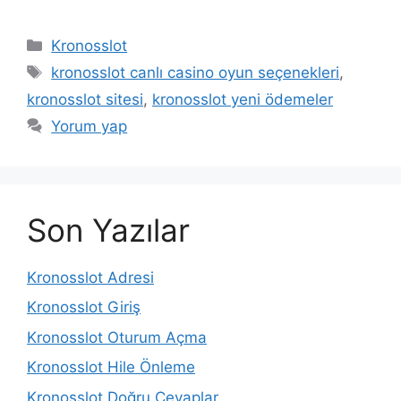
Kategoriler
Kronosslot
Etiketler
kronosslot canlı casino oyun seçenekleri
,
kronosslot sitesi
,
kronosslot yeni ödemeler
Yorum yap
Son Yazılar
Kronosslot Adresi
Kronosslot Giriş
Kronosslot Oturum Açma
Kronosslot Hile Önleme
Kronosslot Doğru Cevaplar