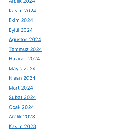
Aralık 2024
Kasım 2024
Ekim 2024
Eylül 2024
Ağustos 2024
Temmuz 2024
Haziran 2024
Mayıs 2024
Nisan 2024
Mart 2024
Şubat 2024
Ocak 2024
Aralık 2023
Kasım 2023