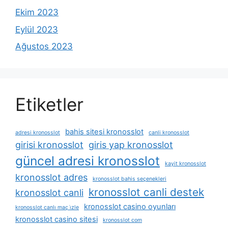
Ekim 2023
Eylül 2023
Ağustos 2023
Etiketler
bahis sitesi kronosslot
adresi kronosslot
canli kronosslot
girisi kronosslot
giris yap kronosslot
güncel adresi kronosslot
kayit kronosslot
kronosslot adres
kronosslot bahis seçenekleri
kronosslot canli destek
kronosslot canli
kronosslot casino oyunları
kronosslot canlı maç i̇zle
kronosslot casino sitesi
kronosslot com