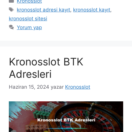
Kronosslot
Etiketler
kronosslot adresi kayıt
,
kronosslot kayıt
,
kronosslot sitesi
Yorum yap
Kronosslot BTK
Adresleri
Haziran 15, 2024
yazar
Kronosslot