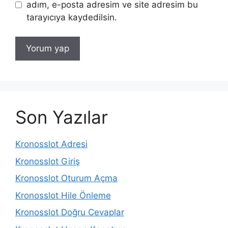
adım, e-posta adresim ve site adresim bu
tarayıcıya kaydedilsin.
Son Yazılar
Kronosslot Adresi
Kronosslot Giriş
Kronosslot Oturum Açma
Kronosslot Hile Önleme
Kronosslot Doğru Cevaplar