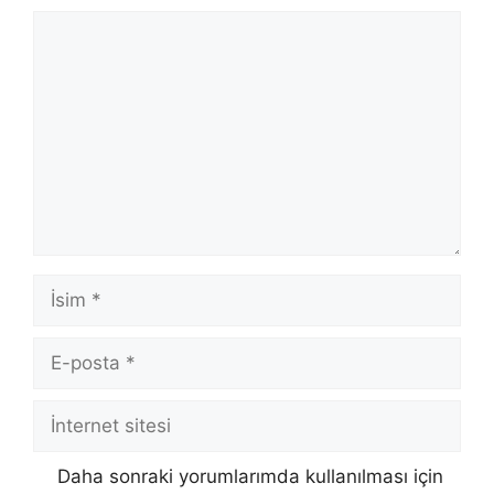
Yorum
İsim
E-
posta
İnternet
sitesi
Daha sonraki yorumlarımda kullanılması için