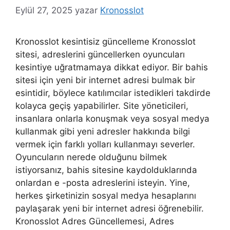
Eylül 27, 2025
yazar
Kronosslot
Kronosslot kesintisiz güncelleme Kronosslot
sitesi, adreslerini güncellerken oyuncuları
kesintiye uğratmamaya dikkat ediyor. Bir bahis
sitesi için yeni bir internet adresi bulmak bir
esintidir, böylece katılımcılar istedikleri takdirde
kolayca geçiş yapabilirler. Site yöneticileri,
insanlara onlarla konuşmak veya sosyal medya
kullanmak gibi yeni adresler hakkında bilgi
vermek için farklı yolları kullanmayı severler.
Oyuncuların nerede olduğunu bilmek
istiyorsanız, bahis sitesine kaydolduklarında
onlardan e -posta adreslerini isteyin. Yine,
herkes şirketinizin sosyal medya hesaplarını
paylaşarak yeni bir internet adresi öğrenebilir.
Kronosslot Adres Güncellemesi, Adres