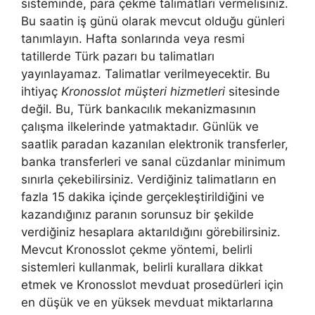
sisteminde, para çekme talimatları vermelisiniz.
Bu saatin iş günü olarak mevcut olduğu günleri
tanımlayın. Hafta sonlarında veya resmi
tatillerde Türk pazarı bu talimatları
yayınlayamaz. Talimatlar verilmeyecektir. Bu
ihtiyaç
Kronosslot müşteri hizmetleri
sitesinde
değil. Bu, Türk bankacılık mekanizmasının
çalışma ilkelerinde yatmaktadır. Günlük ve
saatlik paradan kazanılan elektronik transferler,
banka transferleri ve sanal cüzdanlar minimum
sınırla çekebilirsiniz. Verdiğiniz talimatların en
fazla 15 dakika içinde gerçekleştirildiğini ve
kazandığınız paranın sorunsuz bir şekilde
verdiğiniz hesaplara aktarıldığını görebilirsiniz.
Mevcut Kronosslot çekme yöntemi, belirli
sistemleri kullanmak, belirli kurallara dikkat
etmek ve Kronosslot mevduat prosedürleri için
en düşük ve en yüksek mevduat miktarlarına