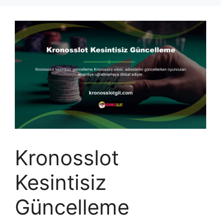
Kronosslot
Kesintisiz
Güncelleme