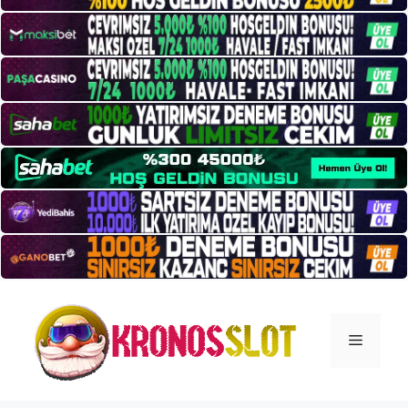
İçeriğe
atla
Menü