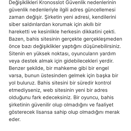
Değişiklikleri Kronosslot Güvenlik nedenlerinin
güvenlik nedenleriyle ilgili adres güncellemesi
zaman değişir. Şirketin yeni adresi, kendilerini
siber saldırılardan korumak için akıllı bir
hareketti ve kesinlikle herkesin dikkatini çekti.
Bazen, bahis sitesinin gerçekte gerçekleşmeden
önce bazı değişiklikler yaptığını düşünebilirsiniz.
Sitenin en yüksek noktası, oyuncuların yardım
veya destek almak için gidebilecekleri yerdir.
Benzer şekilde, bir mahkeme gibi bir engel
varsa, bunun üstesinden gelmek için başka bir
yol buluruz. Bahis sitesini bir süredir kontrol
etmediyseniz, web sitesinin yeni bir adres
olduğunu fark edeceksiniz. Bir oyuncu, bahis
şirketinin güvenilir olup olmadığını ve faaliyet
gösterecek lisansa sahip olup olmadığını merak
eder.