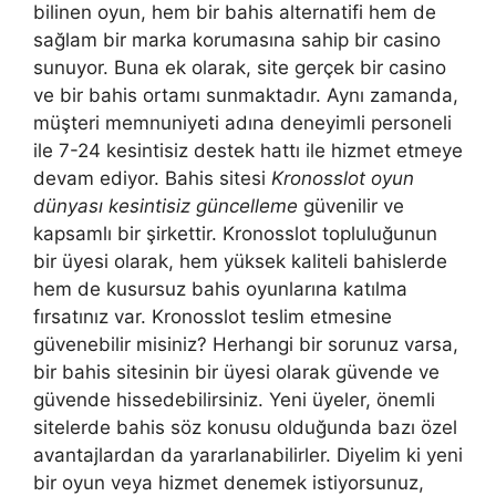
bilinen oyun, hem bir bahis alternatifi hem de
sağlam bir marka korumasına sahip bir casino
sunuyor. Buna ek olarak, site gerçek bir casino
ve bir bahis ortamı sunmaktadır. Aynı zamanda,
müşteri memnuniyeti adına deneyimli personeli
ile 7-24 kesintisiz destek hattı ile hizmet etmeye
devam ediyor. Bahis sitesi
Kronosslot oyun
dünyası kesintisiz güncelleme
güvenilir ve
kapsamlı bir şirkettir. Kronosslot topluluğunun
bir üyesi olarak, hem yüksek kaliteli bahislerde
hem de kusursuz bahis oyunlarına katılma
fırsatınız var. Kronosslot teslim etmesine
güvenebilir misiniz? Herhangi bir sorunuz varsa,
bir bahis sitesinin bir üyesi olarak güvende ve
güvende hissedebilirsiniz. Yeni üyeler, önemli
sitelerde bahis söz konusu olduğunda bazı özel
avantajlardan da yararlanabilirler. Diyelim ki yeni
bir oyun veya hizmet denemek istiyorsunuz,