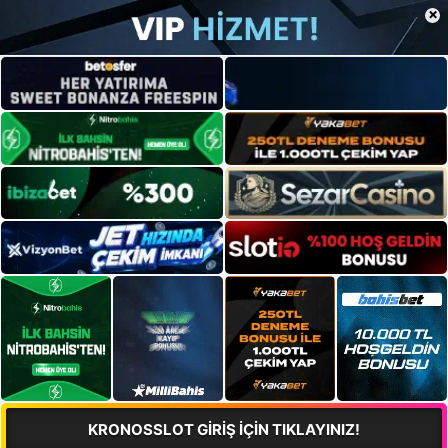
×
KRONOSSLOT GİRİŞ İÇİN TIKLAYINIZ!