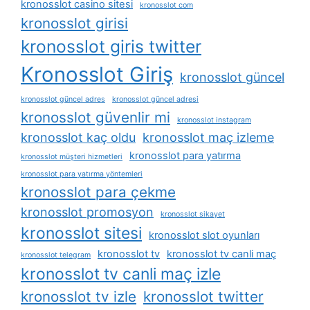
kronosslot casino sitesi
kronosslot com
kronosslot girisi
kronosslot giris twitter
Kronosslot Giriş
kronosslot güncel
kronosslot güncel adres
kronosslot güncel adresi
kronosslot güvenlir mi
kronosslot instagram
kronosslot kaç oldu
kronosslot maç izleme
kronosslot para yatırma
kronosslot müşteri hizmetleri
kronosslot para yatırma yöntemleri
kronosslot para çekme
kronosslot promosyon
kronosslot sikayet
kronosslot sitesi
kronosslot slot oyunları
kronosslot tv
kronosslot tv canli maç
kronosslot telegram
kronosslot tv canli maç izle
kronosslot tv izle
kronosslot twitter