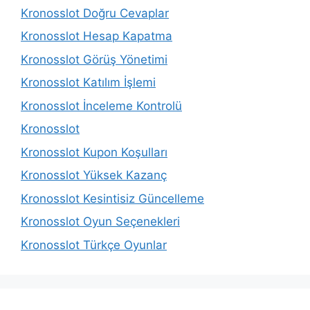
Kronosslot Doğru Cevaplar
Kronosslot Hesap Kapatma
Kronosslot Görüş Yönetimi
Kronosslot Katılım İşlemi
Kronosslot İnceleme Kontrolü
Kronosslot
Kronosslot Kupon Koşulları
Kronosslot Yüksek Kazanç
Kronosslot Kesintisiz Güncelleme
Kronosslot Oyun Seçenekleri
Kronosslot Türkçe Oyunlar