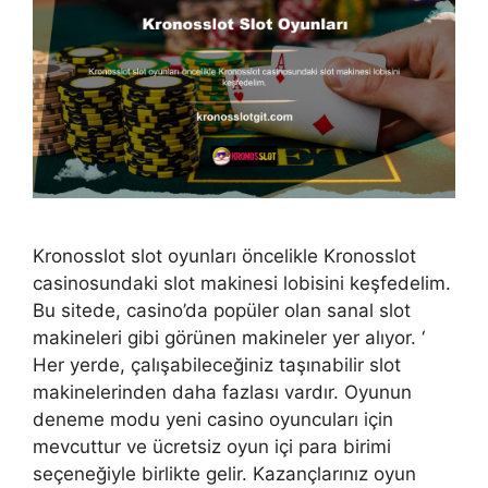
Kronosslot slot oyunları öncelikle Kronosslot
casinosundaki slot makinesi lobisini keşfedelim.
Bu sitede, casino’da popüler olan sanal slot
makineleri gibi görünen makineler yer alıyor. ‘
Her yerde, çalışabileceğiniz taşınabilir slot
makinelerinden daha fazlası vardır. Oyunun
deneme modu yeni casino oyuncuları için
mevcuttur ve ücretsiz oyun içi para birimi
seçeneğiyle birlikte gelir. Kazançlarınız oyun