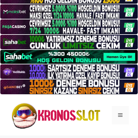
İçeriğe
atla
Menü