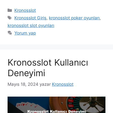
Kategoriler
Kronosslot
Etiketler
Kronosslot Giriş
,
kronosslot poker oyunları
,
kronosslot slot oyunları
Yorum yap
Kronosslot Kullanıcı
Deneyimi
Mayıs 18, 2024
yazar
Kronosslot