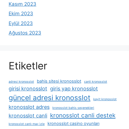
Kasım 2023
Ekim 2023
Eylül 2023
Ağustos 2023
Etiketler
bahis sitesi kronosslot
adresi kronosslot
canli kronosslot
girisi kronosslot
giris yap kronosslot
güncel adresi kronosslot
kayit kronosslot
kronosslot adres
kronosslot bahis seçenekleri
kronosslot canli destek
kronosslot canli
kronosslot casino oyunları
kronosslot canlı maç i̇zle