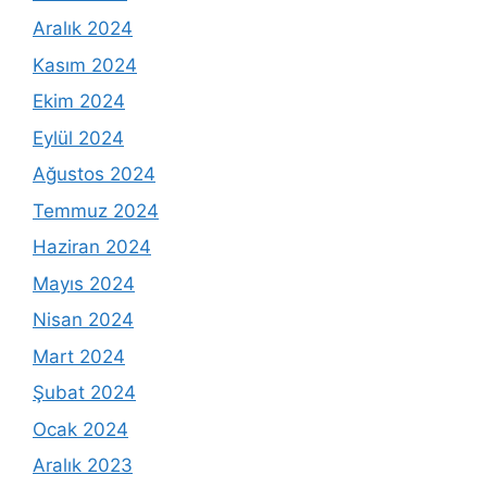
Aralık 2024
Kasım 2024
Ekim 2024
Eylül 2024
Ağustos 2024
Temmuz 2024
Haziran 2024
Mayıs 2024
Nisan 2024
Mart 2024
Şubat 2024
Ocak 2024
Aralık 2023