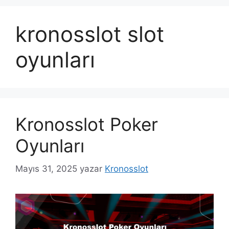
kronosslot slot
oyunları
Kronosslot Poker
Oyunları
Mayıs 31, 2025
yazar
Kronosslot