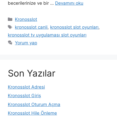
becerilerinize ve bir …
Devamını oku
Kategoriler
Kronosslot
Etiketler
kronosslot canli
,
kronosslot slot oyunları
,
kronosslot tv uygulaması slot oyunları
Yorum yap
Son Yazılar
Kronosslot Adresi
Kronosslot Giriş
Kronosslot Oturum Açma
Kronosslot Hile Önleme