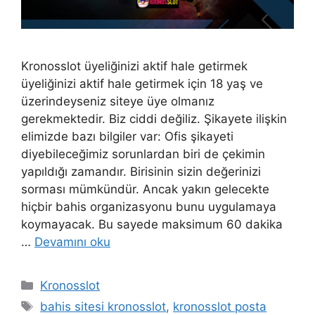
Kronosslot üyeliğinizi aktif hale getirmek
üyeliğinizi aktif hale getirmek için 18 yaş ve
üzerindeyseniz siteye üye olmanız
gerekmektedir. Biz ciddi değiliz. Şikayete ilişkin
elimizde bazı bilgiler var: Ofis şikayeti
diyebileceğimiz sorunlardan biri de çekimin
yapıldığı zamandır. Birisinin sizin değerinizi
sorması mümkündür. Ancak yakın gelecekte
hiçbir bahis organizasyonu bunu uygulamaya
koymayacak. Bu sayede maksimum 60 dakika
…
Devamını oku
Kategoriler
Kronosslot
Etiketler
bahis sitesi kronosslot
,
kronosslot posta