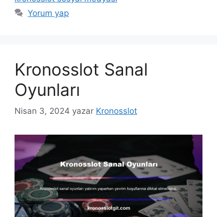
Yorum yap
Kronosslot Sanal
Oyunları
Nisan 3, 2024
yazar
Kronosslot