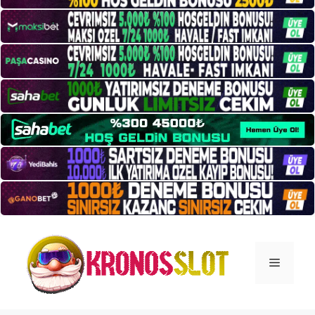
İçeriğe
atla
Menü