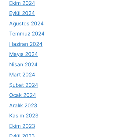
Ekim 2024
Eylül 2024
Ağustos 2024
Temmuz 2024
Haziran 2024
Mayıs 2024
Nisan 2024
Mart 2024
Şubat 2024
Ocak 2024
Aralık 2023
Kasım 2023
Ekim 2023
Eylül 2023