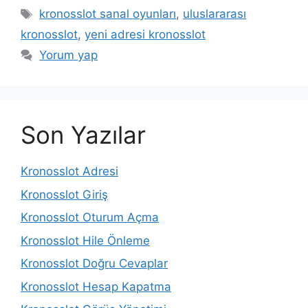
Etiketler
kronosslot sanal oyunları
,
uluslararası
kronosslot
,
yeni adresi kronosslot
Yorum yap
Son Yazılar
Kronosslot Adresi
Kronosslot Giriş
Kronosslot Oturum Açma
Kronosslot Hile Önleme
Kronosslot Doğru Cevaplar
Kronosslot Hesap Kapatma