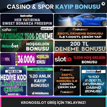
×
KRONOSSLOT GİRİŞ İÇİN TIKLAYINIZ!