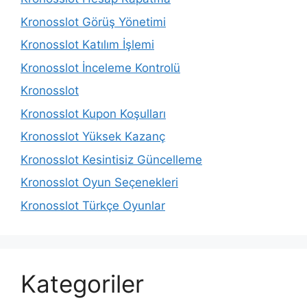
Kronosslot Görüş Yönetimi
Kronosslot Katılım İşlemi
Kronosslot İnceleme Kontrolü
Kronosslot
Kronosslot Kupon Koşulları
Kronosslot Yüksek Kazanç
Kronosslot Kesintisiz Güncelleme
Kronosslot Oyun Seçenekleri
Kronosslot Türkçe Oyunlar
Kategoriler