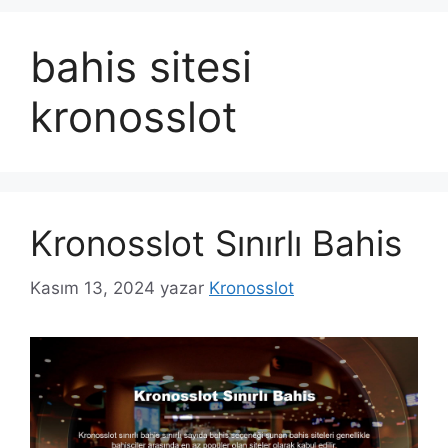
bahis sitesi
kronosslot
Kronosslot Sınırlı Bahis
Kasım 13, 2024
yazar
Kronosslot