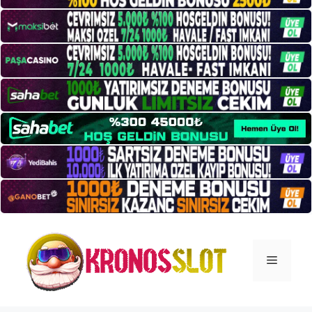
İçeriğe
atla
Menü