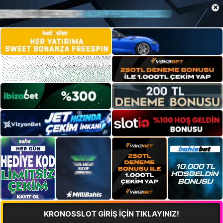
×
KRONOSSLOT GİRİŞ İÇİN TIKLAYINIZ!