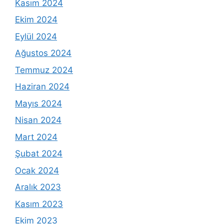
Kasım 2024
Ekim 2024
Eylül 2024
Ağustos 2024
Temmuz 2024
Haziran 2024
Mayıs 2024
Nisan 2024
Mart 2024
Şubat 2024
Ocak 2024
Aralık 2023
Kasım 2023
Ekim 2023