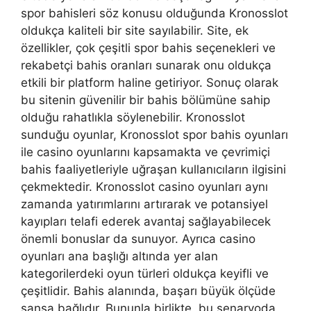
spor bahisleri söz konusu olduğunda Kronosslot
oldukça kaliteli bir site sayılabilir. Site, ek
özellikler, çok çeşitli spor bahis seçenekleri ve
rekabetçi bahis oranları sunarak onu oldukça
etkili bir platform haline getiriyor. Sonuç olarak
bu sitenin güvenilir bir bahis bölümüne sahip
olduğu rahatlıkla söylenebilir. Kronosslot
sunduğu oyunlar, Kronosslot spor bahis oyunları
ile casino oyunlarını kapsamakta ve çevrimiçi
bahis faaliyetleriyle uğraşan kullanıcıların ilgisini
çekmektedir. Kronosslot casino oyunları aynı
zamanda yatırımlarını artırarak ve potansiyel
kayıpları telafi ederek avantaj sağlayabilecek
önemli bonuslar da sunuyor. Ayrıca casino
oyunları ana başlığı altında yer alan
kategorilerdeki oyun türleri oldukça keyifli ve
çeşitlidir. Bahis alanında, başarı büyük ölçüde
şansa bağlıdır. Bununla birlikte, bu senaryoda,