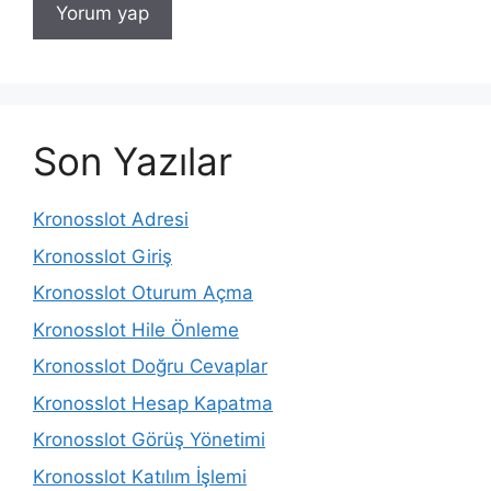
Son Yazılar
Kronosslot Adresi
Kronosslot Giriş
Kronosslot Oturum Açma
Kronosslot Hile Önleme
Kronosslot Doğru Cevaplar
Kronosslot Hesap Kapatma
Kronosslot Görüş Yönetimi
Kronosslot Katılım İşlemi