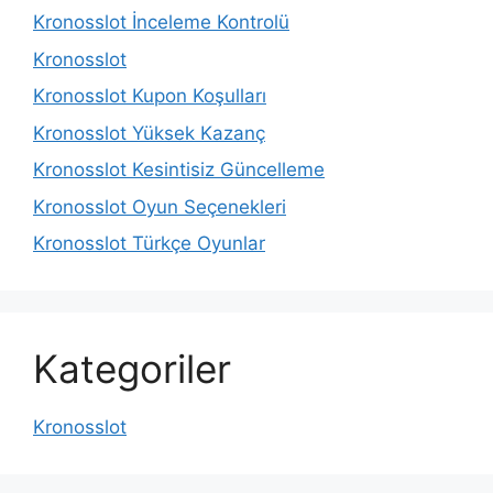
Kronosslot İnceleme Kontrolü
Kronosslot
Kronosslot Kupon Koşulları
Kronosslot Yüksek Kazanç
Kronosslot Kesintisiz Güncelleme
Kronosslot Oyun Seçenekleri
Kronosslot Türkçe Oyunlar
Kategoriler
Kronosslot