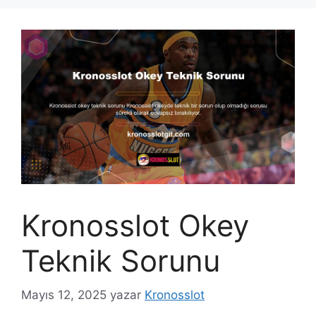
Kronosslot Okey
Teknik Sorunu
Mayıs 12, 2025
yazar
Kronosslot