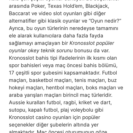
arasında Poker, Texas Hold’em, Blackjack,
Baccarat ve video slot oyunları gibi diğer
alternatifler gibi klasik oyunlar ve “Oyun nedir?”
Ayrıca, bu oyun türlerinin neredeyse tamamını
ele alarak kullanıcılara daha fazla fayda
sağlamayı amaçlayan bir
Kronosslot popüler
oyunlar okey teknik sorunu
bonusu da var.
Kronosslot bahis tipi ifadelerinin ilk kısmı olan
spor bahisleri veya maç öncesi bahis bölümü,
17 çeşitli spor şubesini kapsamaktadır. Futbol
maçları, basketbol maçları, tenis maçları, buz
hokeyi maçları, hentbol maçları, boks maçları ve
araba yarışları maçları birincil maç türleridir.
Aussie kuralları futbol, ​​ragbi, kriket ve dart,
sutopu, kapalı futbol, ​​plaj voleybolu gibi
Kronosslot casino oyunları için popüler
seçenekler diğer şubelerin altında yer
almaktadır. Maç öncesi oturumunun göze