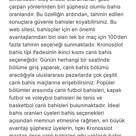
çarpan yönlerinden biri şüphesiz olumlu bahis
oranlarıdır. Bu özelliğin ardından, tahmin edilen
sonuçlara güvenle bahisler koyabilirsiniz. Bu
web sitesi, bahisçiler için en önemli
avantajlarından biri olan tek bir maç için 100’den
fazla tahmin seçeneği sunmaktadır. Kronosslot
bahis tipi ifadesinin ikinci kısmı canlı bahis
seçeneğidir. Günün herhangi bir saatinde
bölüme giriş yaparak, canlı bahis bölümü
aracılığıyla uluslararası pazarlarda çok çeşitli
canlı bahis maçlarına erişebilirsiniz. Popüler
bölümler arasında canlı futbol bahisleri, kapalı
futbol ve voleybol bahisleri ile tenis ve
basketbol canlı bahisleri bulunmaktadır. İdeal
bahis oranları üyeleri bahis seçenekleri
açısından memnun etmesine rağmen, en büyük
avantajı şüphesiz üyelerin, tıpkı Kronosslot
maçtan önce canlı bahisleri gibi yaklaşık bahis