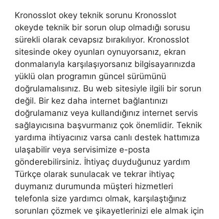
Kronosslot okey teknik sorunu Kronosslot
okeyde teknik bir sorun olup olmadığı sorusu
sürekli olarak cevapsız bırakılıyor. Kronosslot
sitesinde okey oyunları oynuyorsanız, ekran
donmalarıyla karşılaşıyorsanız bilgisayarınızda
yüklü olan programın güncel sürümünü
doğrulamalısınız. Bu web sitesiyle ilgili bir sorun
değil. Bir kez daha internet bağlantınızı
doğrulamanız veya kullandığınız internet servis
sağlayıcısına başvurmanız çok önemlidir. Teknik
yardıma ihtiyacınız varsa canlı destek hattımıza
ulaşabilir veya servisimize e-posta
gönderebilirsiniz. İhtiyaç duyduğunuz yardım
Türkçe olarak sunulacak ve tekrar ihtiyaç
duymanız durumunda müşteri hizmetleri
telefonla size yardımcı olmak, karşılaştığınız
sorunları çözmek ve şikayetlerinizi ele almak için