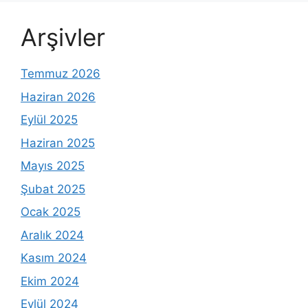
Arşivler
Temmuz 2026
Haziran 2026
Eylül 2025
Haziran 2025
Mayıs 2025
Şubat 2025
Ocak 2025
Aralık 2024
Kasım 2024
Ekim 2024
Eylül 2024