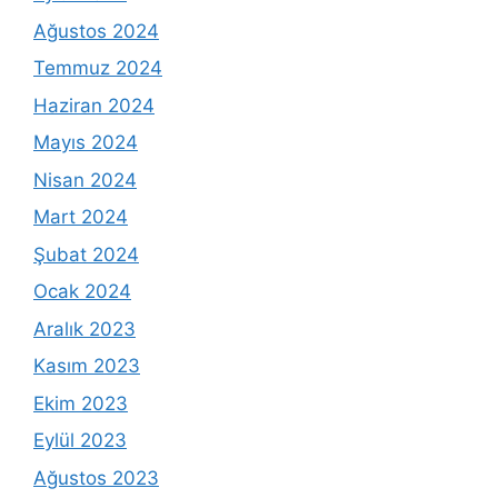
Ağustos 2024
Temmuz 2024
Haziran 2024
Mayıs 2024
Nisan 2024
Mart 2024
Şubat 2024
Ocak 2024
Aralık 2023
Kasım 2023
Ekim 2023
Eylül 2023
Ağustos 2023