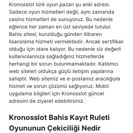
Kronosslot türk oyun pazarı
şu anki adresi.
Sadece oyun hizmetleri değil, aynı zamanda
casino hizmetleri de sunuyoruz. Bu nedenle
eğlence her zaman en üst seviyede tutulur.
Bahis sitesi; kurulduğu günden itibaren
lisanslama hizmeti vermektedir. Ancak sertifikalı
olduğu için idare kalıyor. Bu nedenle siz değerli
kullanıcılarınıza sağladığınız hizmetlerde
herhangi bir sorun bulunmamaktadır. Katılımcı
web siteleri oldukça güçlü iletişim yapılarına
sahiptir. Web sitemiz ve e-postamız aracılığıyla
hizmet ve sorun çözümü sağlıyoruz. Mobil
uygulama bilgileri için Kronosslot güncel
adresini de ziyaret edebilirsiniz.
Kronosslot Bahis Kayıt Ruleti
Oyununun Çekiciliği Nedir