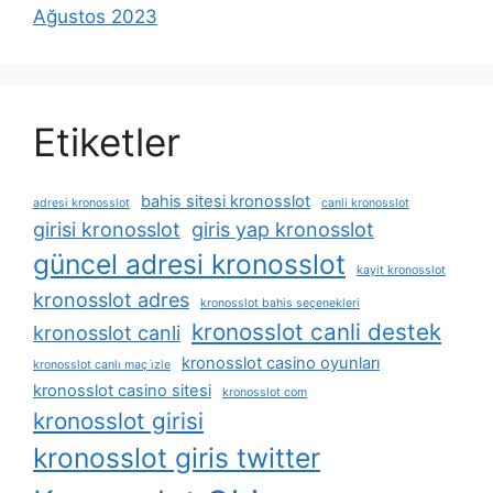
Ağustos 2023
Etiketler
bahis sitesi kronosslot
adresi kronosslot
canli kronosslot
girisi kronosslot
giris yap kronosslot
güncel adresi kronosslot
kayit kronosslot
kronosslot adres
kronosslot bahis seçenekleri
kronosslot canli destek
kronosslot canli
kronosslot casino oyunları
kronosslot canlı maç i̇zle
kronosslot casino sitesi
kronosslot com
kronosslot girisi
kronosslot giris twitter