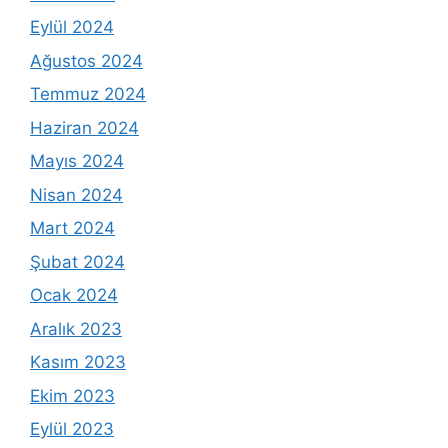
Eylül 2024
Ağustos 2024
Temmuz 2024
Haziran 2024
Mayıs 2024
Nisan 2024
Mart 2024
Şubat 2024
Ocak 2024
Aralık 2023
Kasım 2023
Ekim 2023
Eylül 2023