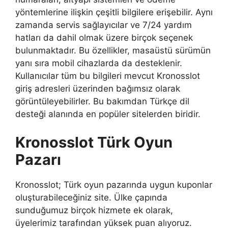
yöntemlerine ilişkin çeşitli bilgilere erişebilir. Aynı
zamanda servis sağlayıcılar ve 7/24 yardım
hatları da dahil olmak üzere birçok seçenek
bulunmaktadır. Bu özellikler, masaüstü sürümün
yanı sıra mobil cihazlarda da desteklenir.
Kullanıcılar tüm bu bilgileri mevcut Kronosslot
giriş adresleri üzerinden bağımsız olarak
görüntüleyebilirler. Bu bakımdan Türkçe dil
desteği alanında en popüler sitelerden biridir.
Kronosslot Türk Oyun
Pazarı
Kronosslot; Türk oyun pazarında uygun kuponlar
oluşturabileceğiniz site. Ülke çapında
sunduğumuz birçok hizmete ek olarak,
üyelerimiz tarafından yüksek puan alıyoruz.