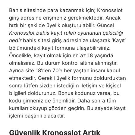
Bahis sitesinde para kazanmak için; Kronosslot
giriş adresine erişmeniz gerekmektedir. Ancak
hızlı bir şekilde üyelik oluşturulabilir. Güncel
Kronosslot bahis kayıt ruleti oyununun çekiciliği
nedir
bahis sitesi giriş adresinize ulaşarak ‘Kayıt’
bölümündeki kayıt formuna ulaşabilirsiniz.
Öncelikle, kayıt olmak için en az 18 yaşında
olmalısınız. Bu durum kontrol altına alınmıştır.
Ayrıca site 18’den 70’e her yaştan insanı kabul
etmektedir. Gerekli üyelik formunu doldurduktan
sonra lütfen sizden istediğim iletişim ve kişisel
bilgileri doldurunuz. Bonus kodunuz varsa, bu
kodu girmeniz de önemlidir. Daha sonra tüm
kuralları okuyup gözden geçirin. Bu sayede kayıt
işlemi başarılı olacaktır.
Güvenlik Kronosslot Artık