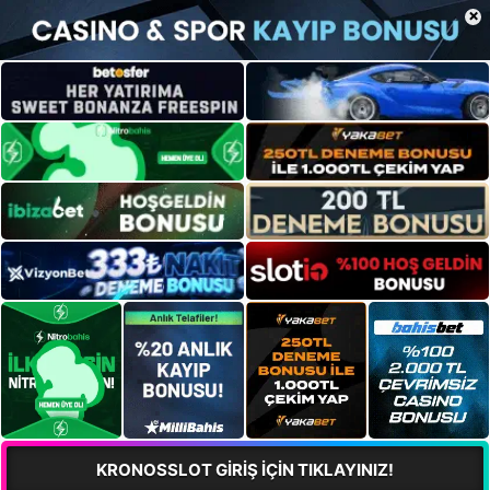
×
KRONOSSLOT GİRİŞ İÇİN TIKLAYINIZ!