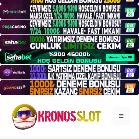
İçeriğe
atla
Menü