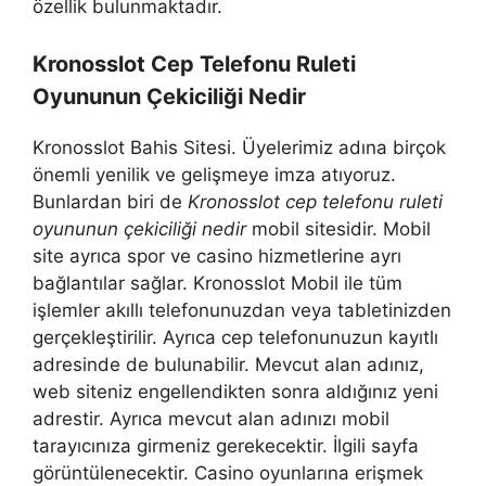
özellik bulunmaktadır.
Kronosslot Cep Telefonu Ruleti
Oyununun Çekiciliği Nedir
Kronosslot Bahis Sitesi. Üyelerimiz adına birçok
önemli yenilik ve gelişmeye imza atıyoruz.
Bunlardan biri de
Kronosslot cep telefonu ruleti
oyununun çekiciliği nedir
mobil sitesidir. Mobil
site ayrıca spor ve casino hizmetlerine ayrı
bağlantılar sağlar. Kronosslot Mobil ile tüm
işlemler akıllı telefonunuzdan veya tabletinizden
gerçekleştirilir. Ayrıca cep telefonunuzun kayıtlı
adresinde de bulunabilir. Mevcut alan adınız,
web siteniz engellendikten sonra aldığınız yeni
adrestir. Ayrıca mevcut alan adınızı mobil
tarayıcınıza girmeniz gerekecektir. İlgili sayfa
görüntülenecektir. Casino oyunlarına erişmek