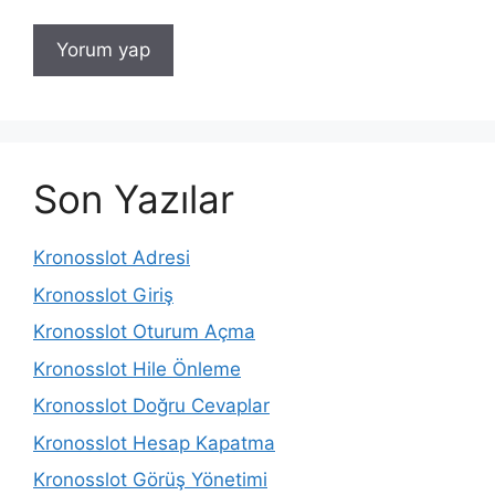
Son Yazılar
Kronosslot Adresi
Kronosslot Giriş
Kronosslot Oturum Açma
Kronosslot Hile Önleme
Kronosslot Doğru Cevaplar
Kronosslot Hesap Kapatma
Kronosslot Görüş Yönetimi