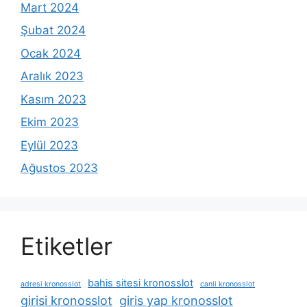
Mart 2024
Şubat 2024
Ocak 2024
Aralık 2023
Kasım 2023
Ekim 2023
Eylül 2023
Ağustos 2023
Etiketler
bahis sitesi kronosslot
adresi kronosslot
canli kronosslot
girisi kronosslot
giris yap kronosslot