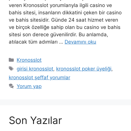
veren Kronosslot yorumlarıyla ilgili casino ve
bahis sitesi, insanların dikkatini çeken bir casino
ve bahis sitesidir. Günde 24 saat hizmet veren
ve birçok özelliğe sahip olan bu casino ve bahis
sitesi son derece güvenilirdir. Bu anlamda,
atılacak tüm adımları …
Devamını oku
Kategoriler
Kronosslot
Etiketler
girisi kronosslot
,
kronosslot poker üyeliği
,
kronosslot şeffaf yorumlar
Yorum yap
Son Yazılar