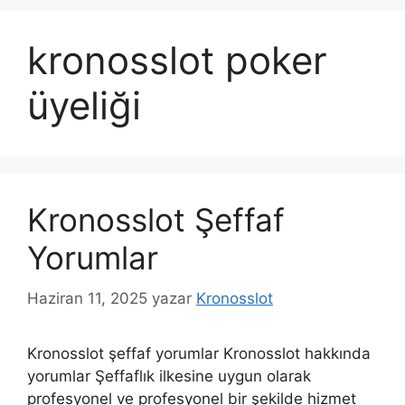
kronosslot poker
üyeliği
Kronosslot Şeffaf
Yorumlar
Haziran 11, 2025
yazar
Kronosslot
Kronosslot şeffaf yorumlar Kronosslot hakkında
yorumlar Şeffaflık ilkesine uygun olarak
profesyonel ve profesyonel bir şekilde hizmet