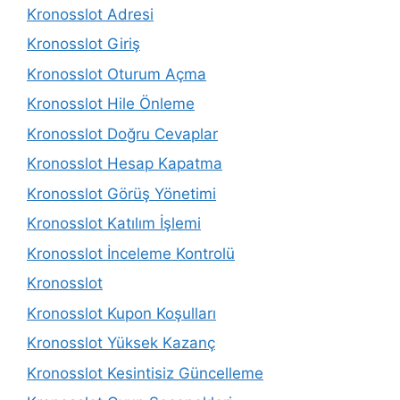
Kronosslot Adresi
Kronosslot Giriş
Kronosslot Oturum Açma
Kronosslot Hile Önleme
Kronosslot Doğru Cevaplar
Kronosslot Hesap Kapatma
Kronosslot Görüş Yönetimi
Kronosslot Katılım İşlemi
Kronosslot İnceleme Kontrolü
Kronosslot
Kronosslot Kupon Koşulları
Kronosslot Yüksek Kazanç
Kronosslot Kesintisiz Güncelleme