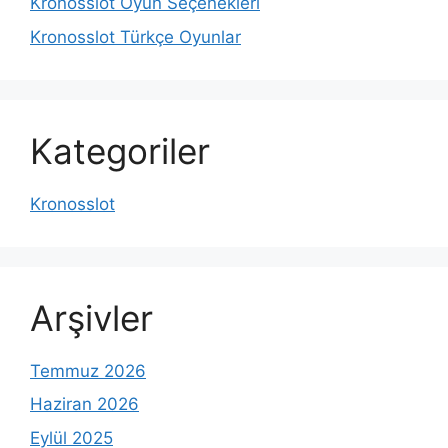
Kronosslot Oyun Seçenekleri
Kronosslot Türkçe Oyunlar
Kategoriler
Kronosslot
Arşivler
Temmuz 2026
Haziran 2026
Eylül 2025