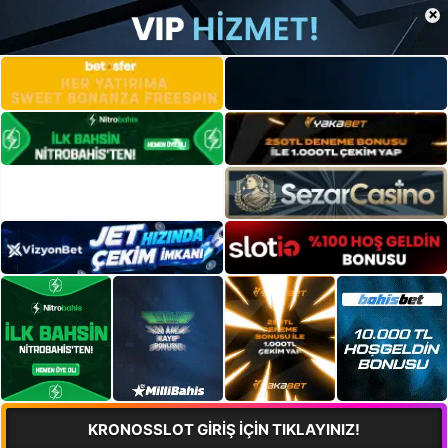
×
KRONOSSLOT GİRİŞ İÇİN TIKLAYINIZ!