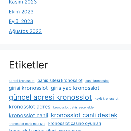
Kasım 2023
Ekim 2023
Eylül 2023
Ağustos 2023
Etiketler
bahis sitesi kronosslot
adresi kronosslot
canli kronosslot
girisi kronosslot
giris yap kronosslot
güncel adresi kronosslot
kayit kronosslot
kronosslot adres
kronosslot bahis seçenekleri
kronosslot canli destek
kronosslot canli
kronosslot casino oyunları
kronosslot canlı maç i̇zle
kronosslot casino sitesi