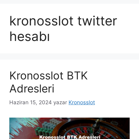
kronosslot twitter
hesabı
Kronosslot BTK
Adresleri
Haziran 15, 2024
yazar
Kronosslot