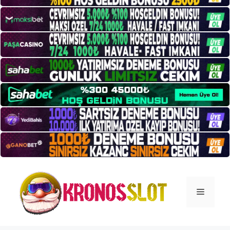
İçeriğe
atla
Menü