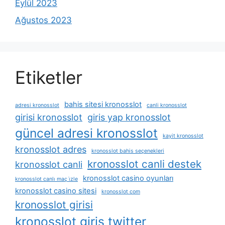
Eylül 2023
Ağustos 2023
Etiketler
bahis sitesi kronosslot
adresi kronosslot
canli kronosslot
girisi kronosslot
giris yap kronosslot
güncel adresi kronosslot
kayit kronosslot
kronosslot adres
kronosslot bahis seçenekleri
kronosslot canli destek
kronosslot canli
kronosslot casino oyunları
kronosslot canlı maç i̇zle
kronosslot casino sitesi
kronosslot com
kronosslot girisi
kronosslot giris twitter