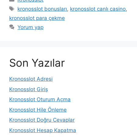
Etiketler
kronosslot bonusları
,
kronosslot canlı casino
,
kronosslot para çekme
Yorum yap
Son Yazılar
Kronosslot Adresi
Kronosslot Giriş
Kronosslot Oturum Açma
Kronosslot Hile Önleme
Kronosslot Doğru Cevaplar
Kronosslot Hesap Kapatma