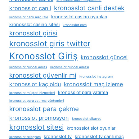
kronosslot canli destek
kronosslot canli
kronosslot casino oyunları
kronosslot canlı maç i̇zle
kronosslot casino sitesi
kronosslot com
kronosslot girisi
kronosslot giris twitter
Kronosslot Giriş
kronosslot güncel
kronosslot güncel adres
kronosslot güncel adresi
kronosslot güvenlir mi
kronosslot instagram
kronosslot kaç oldu
kronosslot maç izleme
kronosslot para yatırma
kronosslot müşteri hizmetleri
kronosslot para yatırma yöntemleri
kronosslot para çekme
kronosslot promosyon
kronosslot sikayet
kronosslot sitesi
kronosslot slot oyunları
kronosslot tv
kronosslot tv canli maç
kronosslot telegram