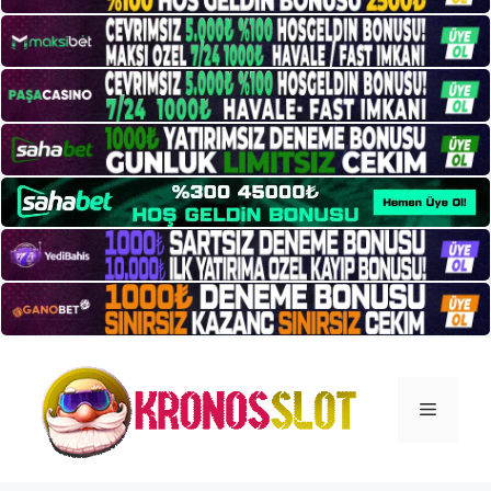
İçeriğe
atla
Menü