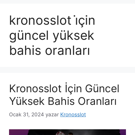
kronosslot i̇çin
güncel yüksek
bahis oranları
Kronosslot İçin Güncel
Yüksek Bahis Oranları
Ocak 31, 2024
yazar
Kronosslot