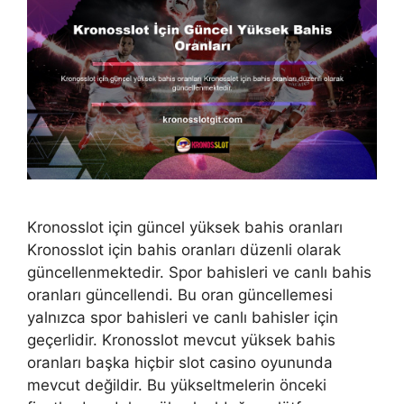
Kronosslot için güncel yüksek bahis oranları
Kronosslot için bahis oranları düzenli olarak
güncellenmektedir. Spor bahisleri ve canlı bahis
oranları güncellendi. Bu oran güncellemesi
yalnızca spor bahisleri ve canlı bahisler için
geçerlidir. Kronosslot mevcut yüksek bahis
oranları başka hiçbir slot casino oyununda
mevcut değildir. Bu yükseltmelerin önceki