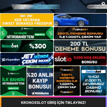
×
KRONOSSLOT GİRİŞ İÇİN TIKLAYINIZ!