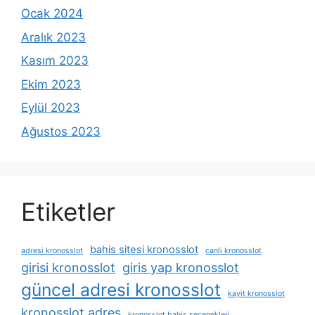
Ocak 2024
Aralık 2023
Kasım 2023
Ekim 2023
Eylül 2023
Ağustos 2023
Etiketler
bahis sitesi kronosslot
adresi kronosslot
canli kronosslot
girisi kronosslot
giris yap kronosslot
güncel adresi kronosslot
kayit kronosslot
kronosslot adres
kronosslot bahis seçenekleri