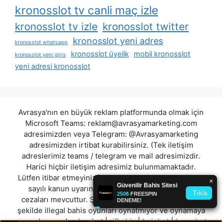
kronosslot tv canli maç izle
kronosslot tv izle
kronosslot twitter
kronosslot yeni adres
kronosslot whatsapp
kronosslot üyelik
mobil kronosslot
kronosslot yeni giris
yeni adresi kronosslot
Avrasya'nın en büyük reklam platformunda olmak için
Microsoft Teams:
reklam@avrasyamarketing.com
adresimizden veya Telegram: @Avrasyamarketing
adresimizden irtibat kurabilirsiniz. (Tek iletişim
adreslerimiz teams / telegram ve mail adresimizdir.
Harici hiçbir iletişim adresimiz bulunmamaktadır.
Lütfen itibar etmeyiniz.) Türkiye yasalarına göre 7258
sayılı kanun uyarınca yasa dışı bahis oynamanın
cezaları mevcuttur. Şu an bulunduğunuz site hiç bir
şekilde illegal bahis oyunları oynatmıyor ve oynamaya
aracı olmuyordur.
lorabet
|
rifbahis
|
beinbet
|
boombet