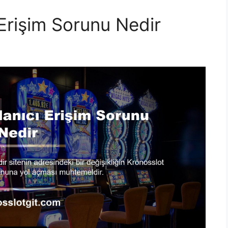
 Erişim Sorunu Nedir