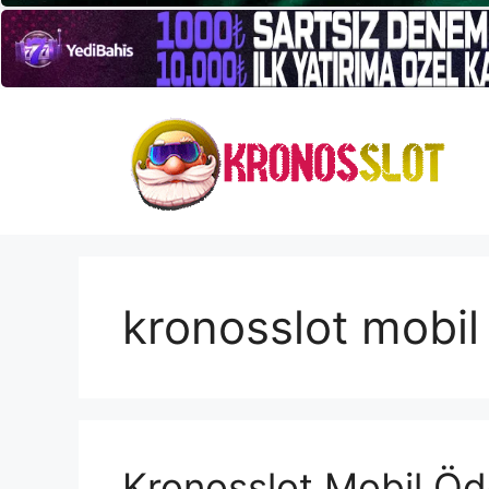
İçeriğe
atla
kronosslot mobil
Kronosslot Mobil Öd