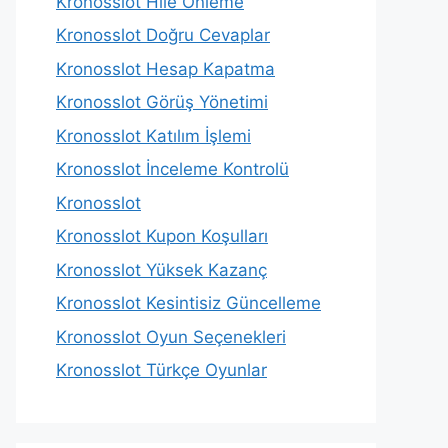
Kronosslot Hile Önleme
Kronosslot Doğru Cevaplar
Kronosslot Hesap Kapatma
Kronosslot Görüş Yönetimi
Kronosslot Katılım İşlemi
Kronosslot İnceleme Kontrolü
Kronosslot
Kronosslot Kupon Koşulları
Kronosslot Yüksek Kazanç
Kronosslot Kesintisiz Güncelleme
Kronosslot Oyun Seçenekleri
Kronosslot Türkçe Oyunlar