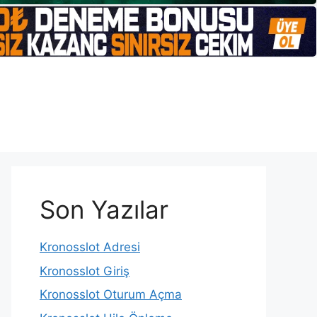
Son Yazılar
Kronosslot Adresi
Kronosslot Giriş
Kronosslot Oturum Açma