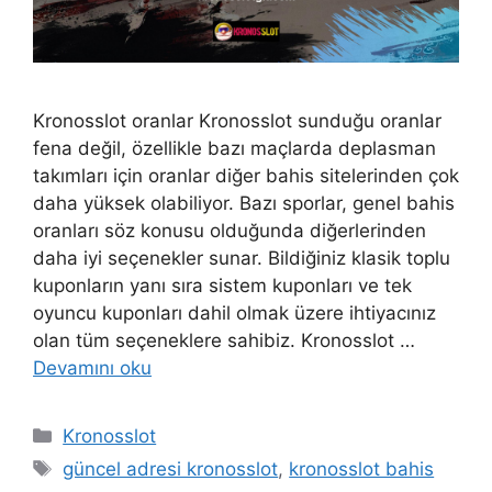
Kronosslot oranlar Kronosslot sunduğu oranlar
fena değil, özellikle bazı maçlarda deplasman
takımları için oranlar diğer bahis sitelerinden çok
daha yüksek olabiliyor. Bazı sporlar, genel bahis
oranları söz konusu olduğunda diğerlerinden
daha iyi seçenekler sunar. Bildiğiniz klasik toplu
kuponların yanı sıra sistem kuponları ve tek
oyuncu kuponları dahil olmak üzere ihtiyacınız
olan tüm seçeneklere sahibiz. Kronosslot …
Devamını oku
Kategoriler
Kronosslot
Etiketler
güncel adresi kronosslot
,
kronosslot bahis