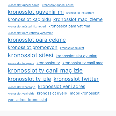
kronosslot güncel adres
kronosslot güncel adresi
kronosslot güvenlir mi
kronosslot instagram
kronosslot kaç oldu
kronosslot maç izleme
kronosslot para yatırma
kronosslot müşteri hizmetleri
kronosslot para yatırma yöntemleri
kronosslot para çekme
kronosslot promosyon
kronosslot sikayet
kronosslot sitesi
kronosslot slot oyunları
kronosslot tv
kronosslot tv canli maç
kronosslot telegram
kronosslot tv canli maç izle
kronosslot tv izle
kronosslot twitter
kronosslot yeni adres
kronosslot whatsapp
kronosslot üyelik
mobil kronosslot
kronosslot yeni giris
yeni adresi kronosslot