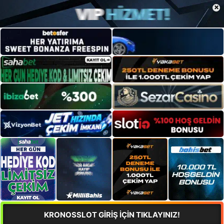
×
KRONOSSLOT GİRİŞ İÇİN TIKLAYINIZ!