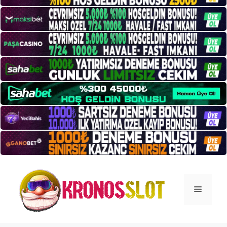
İçeriğe
atla
Menü