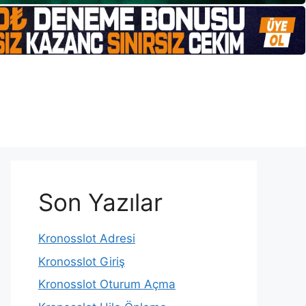
Son Yazılar
Kronosslot Adresi
Kronosslot Giriş
Kronosslot Oturum Açma