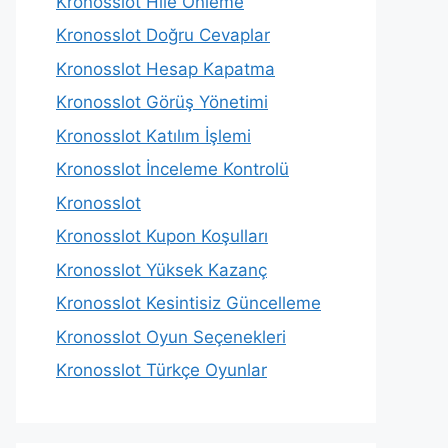
Kronosslot Hile Önleme
Kronosslot Doğru Cevaplar
Kronosslot Hesap Kapatma
Kronosslot Görüş Yönetimi
Kronosslot Katılım İşlemi
Kronosslot İnceleme Kontrolü
Kronosslot
Kronosslot Kupon Koşulları
Kronosslot Yüksek Kazanç
Kronosslot Kesintisiz Güncelleme
Kronosslot Oyun Seçenekleri
Kronosslot Türkçe Oyunlar